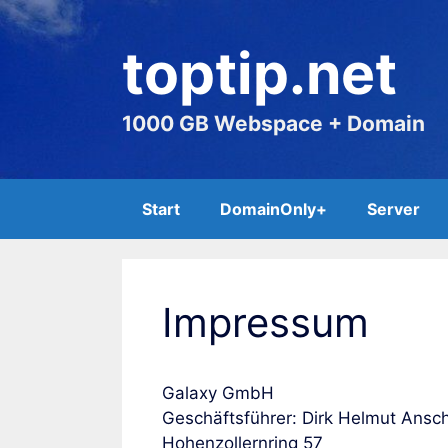
Zum
Inhalt
toptip.net
springen
1000 GB Webspace + Domain
Start
DomainOnly+
Server
Impressum
Galaxy GmbH
Geschäftsführer: Dirk Helmut Ansc
Hohenzollernring 57